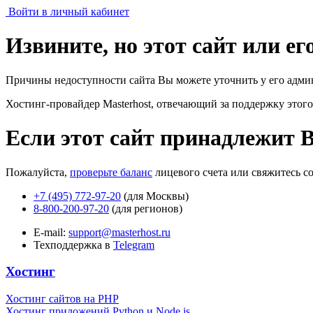
Войти в личный кабинет
Извините, но этот сайт или е
Причины недоступности сайта Вы можете уточнить у его адми
Хостинг-провайдер Masterhost, отвечающий за поддержку
этого
Если этот сайт принадлежит 
Пожалуйста,
проверьте баланс
лицевого счета или свяжитесь с
+7 (495) 772-97-20
(для Москвы)
8-800-200-97-20
(для регионов)
E-mail:
support@masterhost.ru
Техподдержка в
Telegram
Хостинг
Хостинг сайтов на PHP
Хостинг приложений Python и Node.js